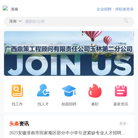
淮南
企业招聘
|
求职者登录
淮南
搜职位/公司
找工作
找人才
校园招聘
兼职
最新资讯
头条
资讯
更多>
2025安徽淮南市田家庵区部分中小学引进紧缺专业人才招聘拟入围专业测试人员名单及现场资格复审通知