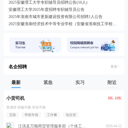
2025安徽理工大学专职辅导员招聘公告(10人)
安徽理工大学2025年度招聘专职辅导员公告
2025年淮南市城市更新建设投资有限公司招聘1人公告
2025安徽淮南经济技术中等专业学校（安徽省淮南技工学校）引进紧缺专业人才招聘27人公告
2025安徽理工大学专职辅导员招聘10人公告
2025年安徽理工大学专职辅导员招聘10人公告
安徽省淮南朝阳医院2025年招聘医疗专业技术人员公告
2025安徽淮南市考试录用公务员体检结果通知（十）
2025安徽淮南市寿县面向地方优师专项师范毕业生招聘教师17人公告
名企招聘
2025安徽理工大学第一附属医院第二批紧缺岗位招聘面试公告
更多>
2025年淮南市潘集区科技工业信息化局公开招聘公告(2人)
2025年淮南市潘集区科技工业信息化局公开招聘2人公告
最新
紧急
实习
附近
2025年安徽理工大学专职辅导员招聘公告
安徽理工大学2025年度招聘10名专职辅导员公告
小货司机
8K-10K
芜湖市 经验不限 学历不限
五险
带薪年假
工作餐
包住宿
汪清县万顺商贸管理服务部（个体工商户）
2026-04-12